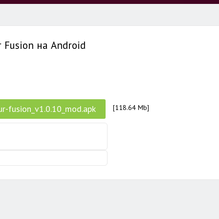
 Fusion на Android
r-fusion_v1.0.10_mod.apk
[118.64 Mb]