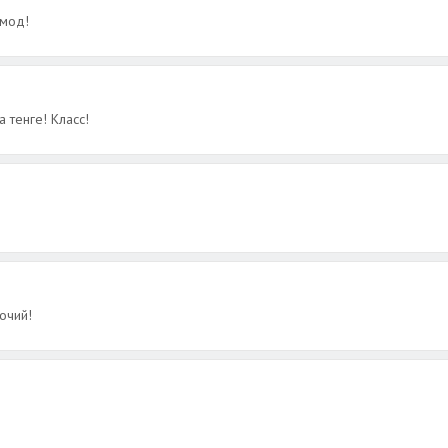
 мод!
тенге! Класс!
очий!