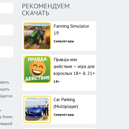
РЕКОМЕНДУЕМ
СКАЧАТЬ
Farming Simulator
19
Симуляторы
Правда или
действие — игра для
взрослых 18+ & 21+
18+
авить
ищать
йдется
Car Parking
(Multiplayer)
ь
Симуляторы
д боем,
тварей