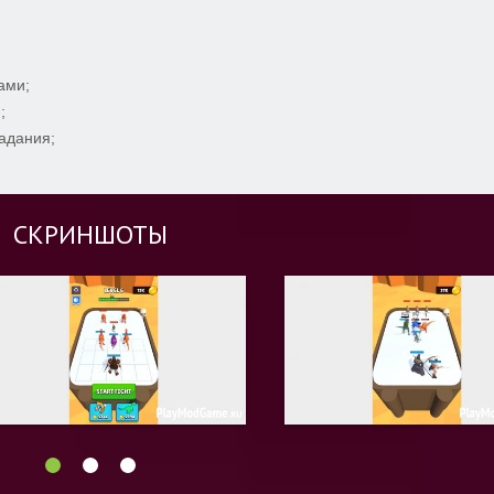
ами;
;
адания;
СКРИНШОТЫ