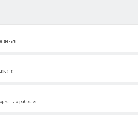
е деньги
ККК!!!!
нормально работает