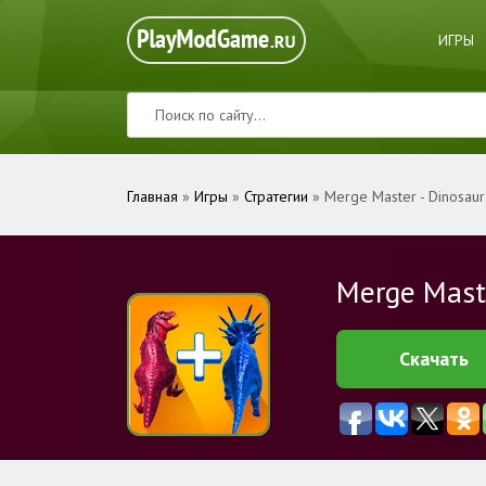
ИГРЫ
Главная
»
Игры
»
Стратегии
» Merge Master - Dinosaur
Merge Maste
Скачать