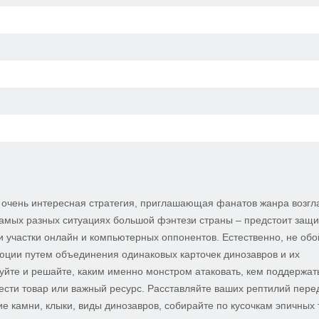
и очень интересная стратегия, приглашающая фанатов жанра возгл
самых разных ситуациях большой фэнтези страны – предстоит защ
и участки онлайн и компьютерных оппонентов. Естественно, не обо
юции путем объединения одинаковых карточек динозавров и их
уйте и решайте, каким именно монстром атаковать, кем поддержат
вести товар или важный ресурс. Расставляйте ваших рептилий пере
е камни, клыки, виды динозавров, собирайте по кусочкам эпичных 