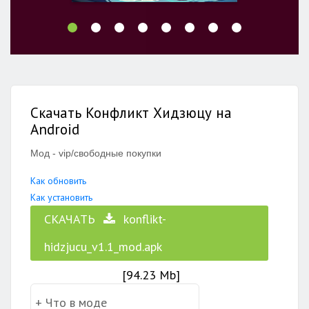
Скачать Конфликт Хидзюцу на
Android
Мод - vip/свободные покупки
Как обновить
Как установить
СКАЧАТЬ
konflikt-
hidzjucu_v1.1_mod.apk
[94.23 Mb]