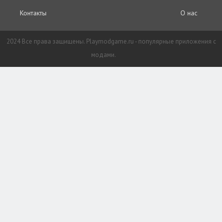
Контакты
О нас
2024 Все права защищены. Playmodgame.ru - популярные приложения с
модами.