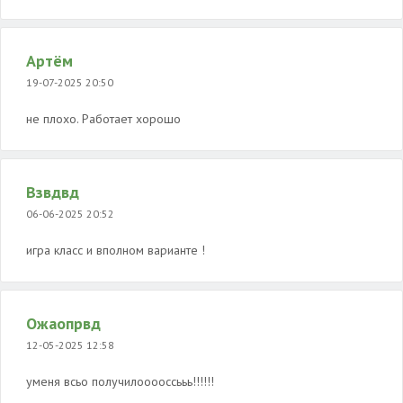
Артём
19-07-2025 20:50
не плохо. Работает хорошо
Взвдвд
06-06-2025 20:52
игра класс и вполном варианте !
Ожаопрвд
12-05-2025 12:58
уменя всьо получилооооссььь!!!!!!