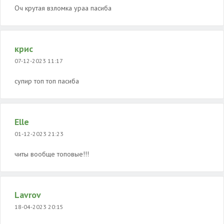
Оч крутая взломка ураа пасиба
крис
07-12-2023 11:17
супир топ топ пасиба
Elle
01-12-2023 21:23
читы вообще топовые!!!
Lavrov
18-04-2023 20:15