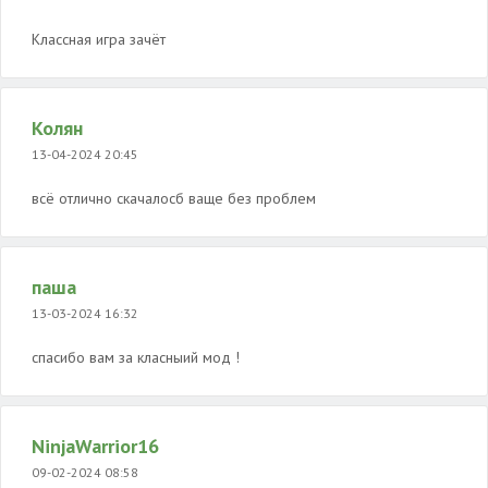
Классная игра зачёт
Колян
13-04-2024 20:45
всё отлично скачалосб ваще без проблем
паша
13-03-2024 16:32
спасибо вам за класныий мод !
NinjaWarrior16
09-02-2024 08:58