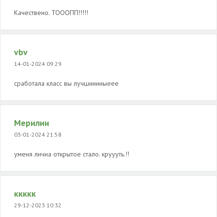
Качествено. ТОООПП!!!!!
vbv
14-01-2024 09:29
сработала класс вы лучшииииыеее
Мерилин
03-01-2024 21:58
уменя лична открытое стало. круууть.!!
ккккк
29-12-2023 10:32