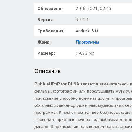
Обновлено:
2-06-2021, 02:35
Версия:
3.5.1.1
Требования:
Android 5.0
Жанр:
Программы
Размер:
19.36 Mb
Описание
BubbleUPnP for DLNA
является замечательной 
фильмы, фотографии или прослушивать музыку, 
приложение способно получить доступ к проигр
облачных хранилищ, различных музыкальных серв
программы. К ним относятся веб-браузеры, фай
Проводите приятные вечера под любимый контент
диване. В приложении есть возможность настрои