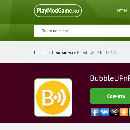
ИГРЫ
Главная
»
Программы
» BubbleUPnP for DLNA
BubbleUPnP
Скачать