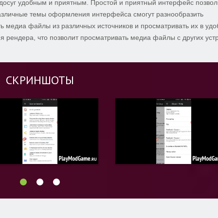
досуг удобным и приятным. Простой и приятный интерфейс позвол
азличные темы оформления интерфейса смогут разнообразить
ь медиа файлы из различных источников и просматривать их в удо
я рендера, что позволит просматривать медиа файлы с других уст
СКРИНШОТЫ