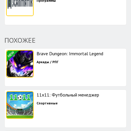
Программы
ПОХОЖЕЕ
Brave Dungeon: Immortal Legend
Аркады / РПГ
11x11: Футбольный менеджер
Спортивные