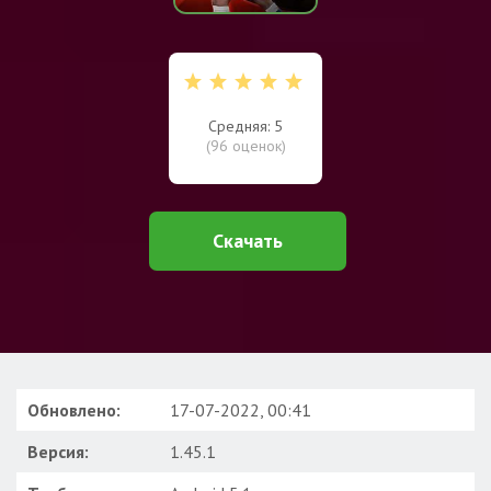
Средняя: 5
(
96
оценок)
Скачать
Обновлено:
17-07-2022, 00:41
Версия:
1.45.1