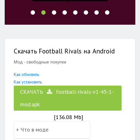
Скачать Football Rivals на Android
Мод - свободные покупки
Как обновить
Как установить
СКАЧАТЬ
football-rivals-v1-45-1-
mod.apk
[136.08 Mb]